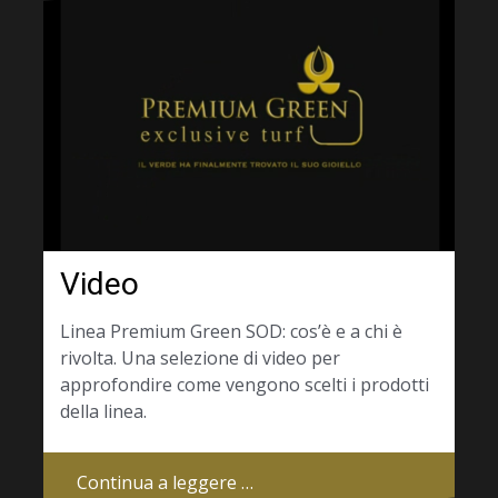
Video
Linea Premium Green SOD: cos’è e a chi è
rivolta. Una selezione di video per
approfondire come vengono scelti i prodotti
della linea.
Continua a leggere …